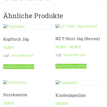
Ähnliche Produkte
NZ T-Shirt Jäg (Herren)
Kopftuch Jäg
35,00
€
–
42,00
€
15,00
€
zzgl.
Versandkosten
zzgl.
Versandkosten
Dieses
Dieses
Ausführung wählen
Ausführung wählen
Produkt
Produkt
weist
weist
mehrere
mehrere
Varianten
Varianten
auf.
auf.
Die
Die
Strickmütze
Kinderjägenhäs
Optionen
Optionen
können
können
15,00
€
100,00
€
auf
auf