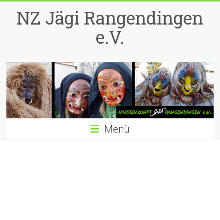
Zum
NZ Jägi Rangendingen
Inhalt
springen
e.V.
Menü