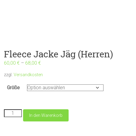
Fleece Jacke Jäg (Herren)
60,00
€
–
68,00
€
zzgl.
Versandkosten
Größe
Fleece
In den Warenkorb
Jacke
Jäg
(Herren)