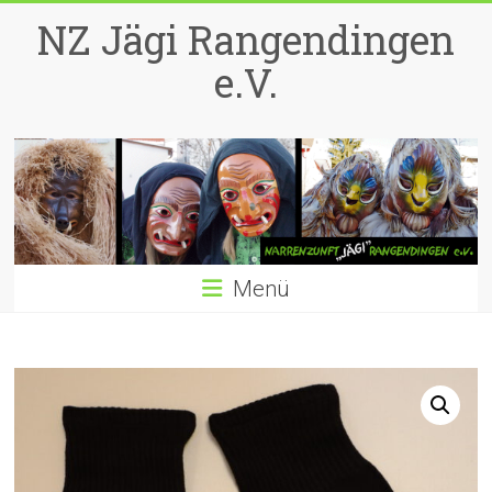
Zum
NZ Jägi Rangendingen
Inhalt
springen
e.V.
Menü