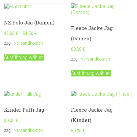
NZ Polo Jäg (Damen)
Fleece Jacke Jäg
43,00
€
–
51,50
€
(Damen)
zzgl.
Versandkosten
60,00
€
Dieses
Ausführung wählen
Produkt
zzgl.
Versandkosten
weist
Dieses
mehrere
Ausführung wählen
Produkt
Varianten
weist
auf.
mehrere
Die
Varianten
Optionen
auf.
können
Die
auf
Kinder Pulli Jäg
Fleece Jacke Jäg
Optionen
der
können
Produktseite
(Kinder)
30,00
€
auf
gewählt
der
zzgl.
Versandkosten
50,00
€
werden
Produktseit