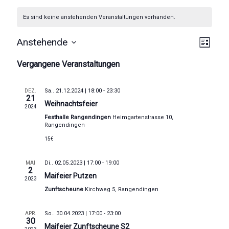
Es sind keine anstehenden Veranstaltungen vorhanden.
A
V
Anstehende
L
D
e
n
i
Vergangene Veranstaltungen
a
s
r
s
t
t
u
e
a
i
Sa.. 21.12.2024 | 18:00
-
23:30
DEZ.
m
21
Weihnachtsfeier
n
w
c
2024
ä
Festhalle Rangendingen
Heimgartenstrasse 10,
s
h
h
Rangendingen
l
t
15€
t
e
a
n
e
Di.. 02.05.2023 | 17:00
-
19:00
MAI
.
l
2
Maifeier Putzen
n
2023
t
Zunftscheune
Kirchweg 5, Rangendingen
-
u
N
So.. 30.04.2023 | 17:00
-
23:00
APR.
n
30
Maifeier Zunftscheune S2