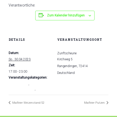
Verantwortliche:
Zum Kalender hinzufügen
DETAILS
VERANSTALTUNGSORT
Datum:
Zunftscheune
So.. 30.04.2023
Kirchweg 5
Zeit:
Rangendingen
,
72414
17:00 - 23:00
Deutschland
Veranstaltungskategorien:
Veranstaltungsort-Website
Arbeitseinsatz
,
anzeigen
Arbeitseinsätze frei
,
Maibaum
Maifeier Weizenstand S2
Maifeier Putzen