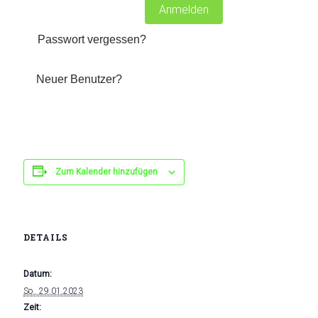
Passwort vergessen?
Klicke hier, um
es zurückzusetzen.
Neuer Benutzer?
Klicke hier, um dich
zu registrieren.
Zum Kalender hinzufügen
DETAILS
Datum:
So.. 29.01.2023
Zeit: