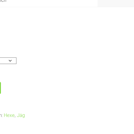
ich
n
n:
Hexe
,
Jäg