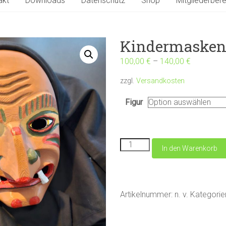
akt
Downloads
Datenschutz
Shop
Mitgliederbere
Kindermaske
100,00
€
–
140,00
€
zzgl.
Versandkosten
Figur
Kindermasken
In den Warenkorb
Menge
Artikelnummer:
n. v.
Kategorie