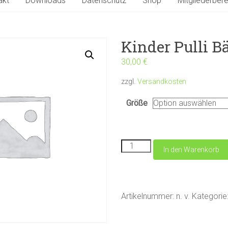
akt
Downloads
Datenschutz
Shop
Mitgliederbere
Kinder Pulli B
30,00
€
zzgl.
Versandkosten
Größe
Kinder
In den Warenkorb
Pulli
Bär
Menge
Artikelnummer:
n. v.
Kategorie