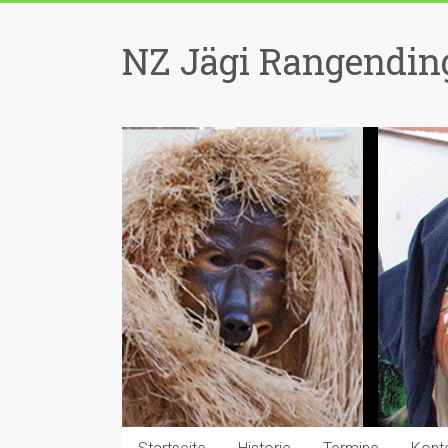
Zum
Inhalt
NZ Jägi Rangending
springen