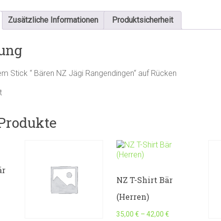
Zusätzliche Informationen
Produktsicherheit
ung
m Stick “ Bären NZ Jägi Rangendingen“ auf Rücken
t
Produkte
är
NZ T-Shirt Bär
(Herren)
35,00
€
–
42,00
€
Dieses