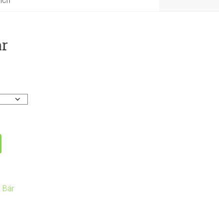
ich
är
:
Bär