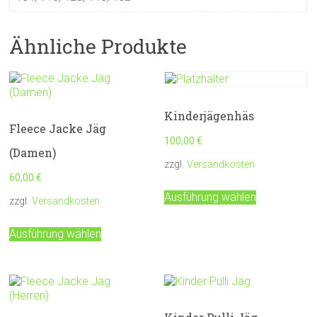
Ähnliche Produkte
Kinderjägenhäs
Fleece Jacke Jäg
100,00
€
(Damen)
zzgl.
Versandkosten
60,00
€
Dieses
Ausführung wählen
Produkt
zzgl.
Versandkosten
weist
Dieses
mehrere
Ausführung wählen
Produkt
Varianten
weist
auf.
mehrere
Die
Varianten
Optionen
auf.
können
Die
auf