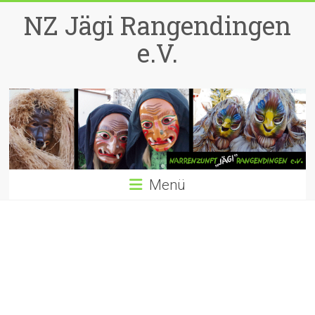
Zum
NZ Jägi Rangendingen
Inhalt
springen
e.V.
Menü