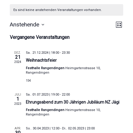
Es sind keine anstehenden Veranstaltungen vorhanden.
A
V
Anstehende
L
D
e
n
i
Vergangene Veranstaltungen
a
s
r
s
t
t
u
e
a
i
Sa.. 21.12.2024 | 18:00
-
23:30
DEZ.
m
21
Weihnachtsfeier
n
w
c
2024
ä
Festhalle Rangendingen
Heimgartenstrasse 10,
s
h
h
Rangendingen
l
t
15€
t
e
a
n
e
Sa.. 01.07.2023 | 19:00
-
22:00
JULI
.
l
1
Ehrungsabend zum 30 Jährigen Jubiläum NZ Jägi
n
2023
t
Festhalle Rangendingen
Heimgartenstrasse 10,
-
Rangendingen
u
N
n
So.. 30.04.2023 | 12:00
-
Di.. 02.05.2023 | 23:00
APR.
30