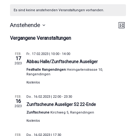
Es sind keine anstehenden Veranstaltungen vorhanden.
A
V
Anstehende
L
D
e
n
i
Vergangene Veranstaltungen
a
s
r
s
t
t
u
e
a
i
Fr.. 17.02.2023 | 10:00
-
14:00
FEB.
m
17
Abbau Halle/Zunftscheune Auseliger
n
w
c
2023
ä
Festhalle Rangendingen
Heimgartenstrasse 10,
s
h
h
Rangendingen
l
t
Kostenlos
t
e
a
n
e
Do.. 16.02.2023 | 22:00
-
23:30
FEB.
.
l
16
Zunftscheune Auseliger S2 22-Ende
n
2023
t
Zunftscheune
Kirchweg 5, Rangendingen
-
u
Kostenlos
N
n
Do.. 16.02.2023 | 17:30
FEB.