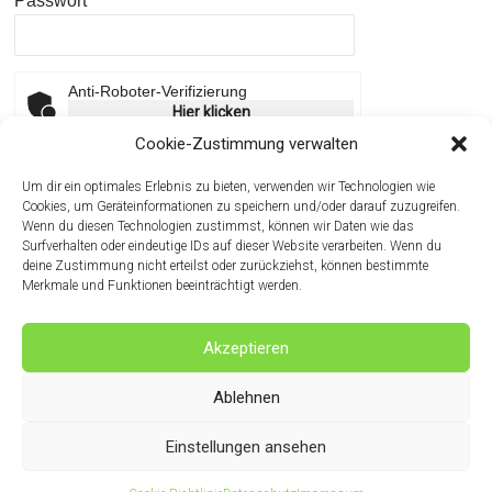
Passwort
Anti-Roboter-Verifizierung
Hier klicken
Friendly
Captcha ⇗
Cookie-Zustimmung verwalten
Um dir ein optimales Erlebnis zu bieten, verwenden wir Technologien wie
Angemeldet bleiben
Cookies, um Geräteinformationen zu speichern und/oder darauf zuzugreifen.
Wenn du diesen Technologien zustimmst, können wir Daten wie das
Passwort vergessen?
Klicke hier, um es
Surfverhalten oder eindeutige IDs auf dieser Website verarbeiten. Wenn du
zurückzusetzen.
deine Zustimmung nicht erteilst oder zurückziehst, können bestimmte
Merkmale und Funktionen beeinträchtigt werden.
Neuer Benutzer?
Klicke hier, um dich zu
registrieren.
Akzeptieren
Ablehnen
Einstellungen ansehen
Copyright © 2026
NZ Jägi Rangendingen e.V.
. Alle Rechte vorbehalten.
Theme:
Accelerate
von ThemeGrill. Präsentiert von
WordPress
.